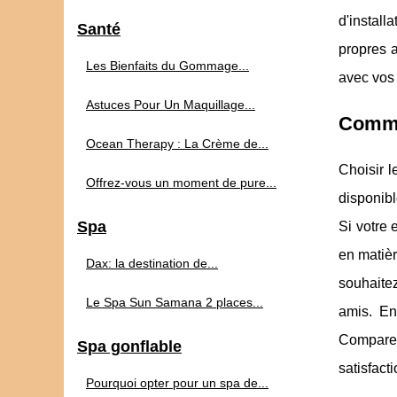
d'instal
Santé
propres a
Les Bienfaits du Gommage...
avec vos 
Astuces Pour Un Maquillage...
Commen
Ocean Therapy : La Crème de...
Choisir l
Offrez-vous un moment de pure...
disponibl
Spa
Si votre 
en matièr
Dax: la destination de...
souhaitez
Le Spa Sun Samana 2 places...
amis. En
Comparez
Spa gonflable
satisfacti
Pourquoi opter pour un spa de...