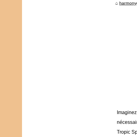
harmony
Imaginez-
nécessai
Tropic Sp