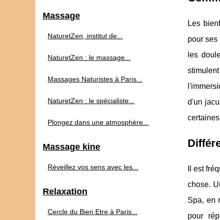
Massage
Les bienf
NaturetZen, institut de...
pour ses 
les doul
NaturetZen : le massage...
stimulent
Massages Naturistes à Paris...
l'immersi
NaturetZen : le spécialiste...
d'un jacu
certaines
Plongez dans une atmosphère...
Différ
Massage kine
Réveillez vos sens avec les...
Il est fr
chose. 
Relaxation
Spa, en 
Cercle du Bien Etre à Paris...
pour rép