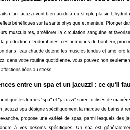
aits d'un jacuzzi vont bien au-delà du simple plaisir. L'hydro
effets bénéfiques sur la santé physique et mentale. Plonger dans
eurs musculaires, améliorer la circulation sanguine et favori
 la production d'endorphines, ces hormones du bonheur, procur
on dans l'eau chaude détend les muscles tendus et améliore la fle
zzi dans votre routine quotidienne, vous pouvez non seulement 
 affections liées au stress.
ences entre un spa et un jacuzzi : ce qu'il fa
équent que les termes "spa" et "jacuzzi" soient utilisés de maniè
Un
jacuzzi spa
désigne spécifiquement la marque de bains à rem
revanche, propose une variété de spas, parmi lesquels des jac
ondre à vos besoins spécifiques. Un spa est généralemen