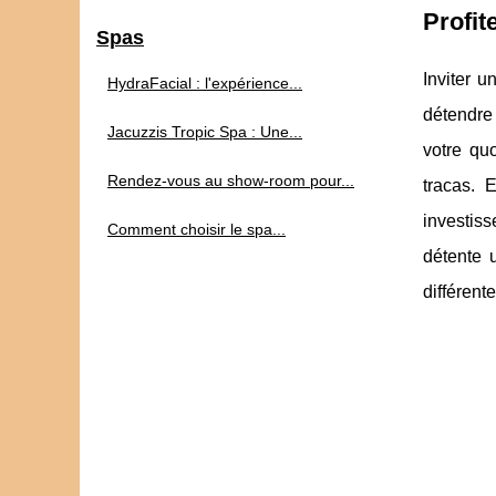
Profit
Spas
Inviter u
HydraFacial : l'expérience...
détendre
Jacuzzis Tropic Spa : Une...
votre quo
Rendez-vous au show-room pour...
tracas. 
investis
Comment choisir le spa...
détente 
différent