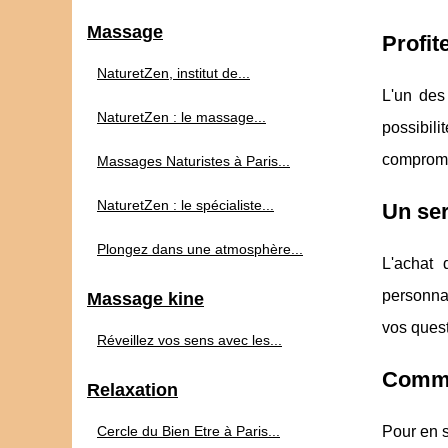
Massage
Profit
NaturetZen, institut de...
L'un des
NaturetZen : le massage...
possibil
comprome
Massages Naturistes à Paris...
NaturetZen : le spécialiste...
Un ser
Plongez dans une atmosphère...
L'achat
personnal
Massage kine
vos quest
Réveillez vos sens avec les...
Commen
Relaxation
Cercle du Bien Etre à Paris...
Pour en s