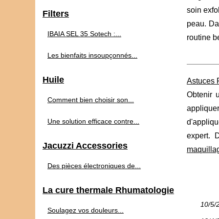
soin exfo
Filters
peau. Dan
IBAIA SEL 35 Sotech :...
routine b
Les bienfaits insoupçonnés...
Huile
Astuces 
Obtenir 
Comment bien choisir son...
applique
Une solution efficace contre...
d'appliq
expert. 
Jacuzzi Accessories
maquilla
Des pièces électroniques de...
La cure thermale Rhumatologie
10/5/
Soulagez vos douleurs...