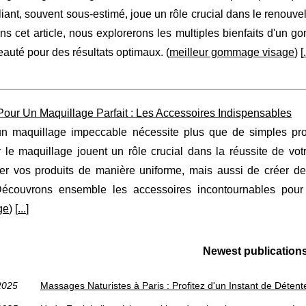
liant, souvent sous-estimé, joue un rôle crucial dans le renouvell
s cet article, nous explorerons les multiples bienfaits d'un g
eauté pour des résultats optimaux. (
meilleur gommage visage
) [
.
Pour Un Maquillage Parfait : Les Accessoires Indispensables
un maquillage impeccable nécessite plus que de simples pro
r le maquillage jouent un rôle crucial dans la réussite de vo
uer vos produits de manière uniforme, mais aussi de créer des
Découvrons ensemble les accessoires incontournables pour 
ge
) [
...
]
Newest publication
2025
Massages Naturistes à Paris : Profitez d'un Instant de Déten