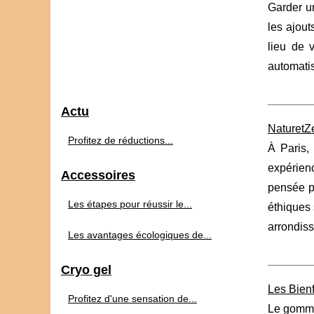
Garder un
les ajout
lieu de 
automatis
Actu
NaturetZe
Profitez de réductions...
À Paris,
expérien
Accessoires
pensée po
Les étapes pour réussir le...
éthiques 
arrondis
Les avantages écologiques de...
Cryo gel
Les Bien
Profitez d'une sensation de...
Le gomma