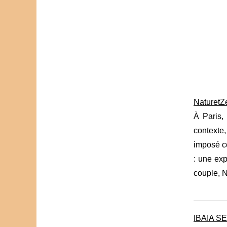
NaturetZe
À Paris, 
contexte,
imposé c
: une ex
couple, N
IBAIA SEL