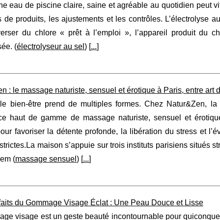
e eau de piscine claire, saine et agréable au quotidien peut vi
s de produits, les ajustements et les contrôles. L’électrolyse
verser du chlore « prêt à l’emploi », l’appareil produit du c
ée. (
électrolyseur au sel
) [
...
]
n : le massage naturiste, sensuel et érotique à Paris, entre art 
 le bien-être prend de multiples formes. Chez Natur&Zen, la
ce haut de gamme de massage naturiste, sensuel et érotiques
ur favoriser la détente profonde, la libération du stress et l’é
strictes.La maison s’appuie sur trois instituts parisiens situés
sem (
massage sensuel
) [
...
]
faits du Gommage Visage Éclat : Une Peau Douce et Lisse
ge visage est un geste beauté incontournable pour quiconque 