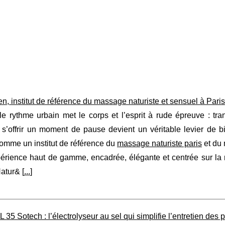
n, institut de référence du massage naturiste et sensuel à Pari
le rythme urbain met le corps et l’esprit à rude épreuve : tr
 s’offrir un moment de pause devient un véritable levier de b
omme un institut de référence du
massage naturiste paris
et du 
périence haut de gamme, encadrée, élégante et centrée sur la
atur& [
...
]
 35 Sotech : l’électrolyseur au sel qui simplifie l’entretien des 