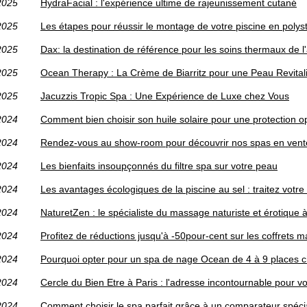
2025
HydraFacial : l'expérience ultime de rajeunissement cutané
2025
Les étapes pour réussir le montage de votre piscine en polys
2025
Dax: la destination de référence pour les soins thermaux de l
2025
Ocean Therapy : La Crème de Biarritz pour une Peau Revital
2025
Jacuzzis Tropic Spa : Une Expérience de Luxe chez Vous
2024
Comment bien choisir son huile solaire pour une protection o
2024
Rendez-vous au show-room pour découvrir nos spas en vente 
2024
Les bienfaits insoupçonnés du filtre spa sur votre peau
2024
Les avantages écologiques de la piscine au sel : traitez vot
2024
NaturetZen : le spécialiste du massage naturiste et érotique à
2024
Profitez de réductions jusqu'à -50pour-cent sur les coffrets 
2024
Pourquoi opter pour un spa de nage Ocean de 4 à 9 places c
2024
Cercle du Bien Etre à Paris : l'adresse incontournable pour vo
2024
Comment choisir le spa parfait grâce à un comparateur spéci