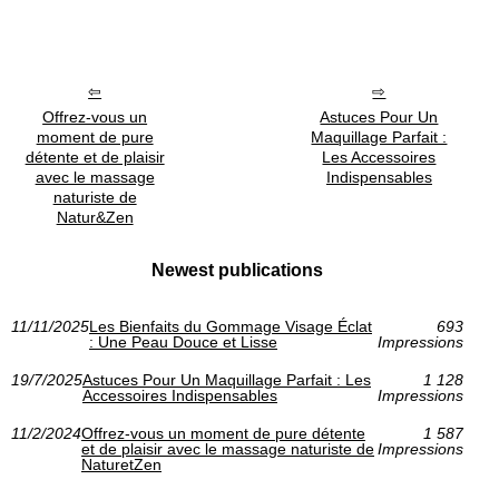
Offrez-vous un
Astuces Pour Un
moment de pure
Maquillage Parfait :
détente et de plaisir
Les Accessoires
avec le massage
Indispensables
naturiste de
Natur&Zen
Newest publications
11/11/2025
Les Bienfaits du Gommage Visage Éclat
693
: Une Peau Douce et Lisse
Impressions
19/7/2025
Astuces Pour Un Maquillage Parfait : Les
1 128
Accessoires Indispensables
Impressions
11/2/2024
Offrez-vous un moment de pure détente
1 587
et de plaisir avec le massage naturiste de
Impressions
NaturetZen